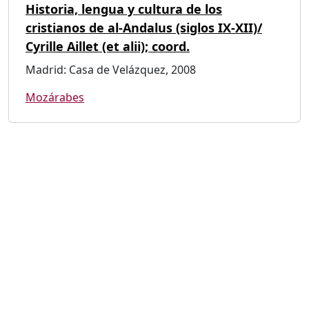
Historia, lengua y cultura de los
cristianos de al-Andalus (siglos IX-XII)/
Cyrille Aillet (et alii); coord.
Madrid: Casa de Velázquez, 2008
Mozárabes