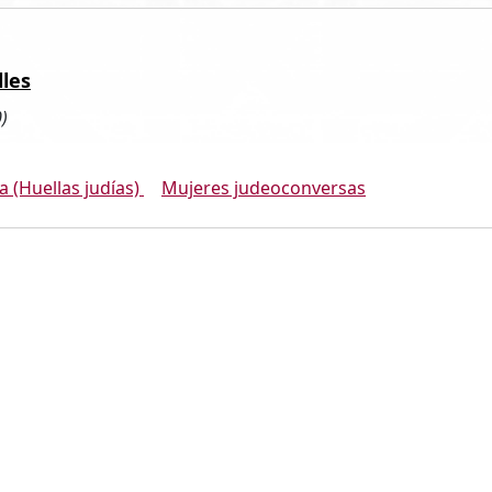
les
)
a (Huellas judías)
Mujeres judeoconversas