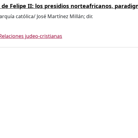
e Felipe II: los presidios norteafricanos, paradig
arquía católica/ José Martínez Millán; dir.
Relaciones judeo-cristianas