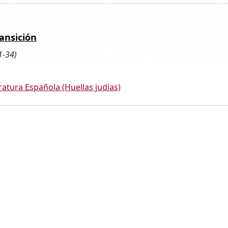
ransición
1-34)
ratura Española (Huellas judías)