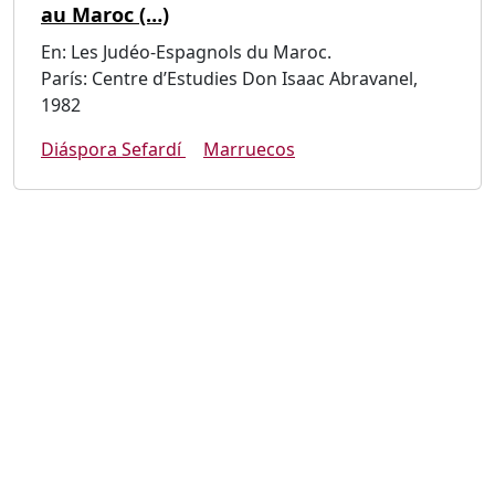
au Maroc (…)
En: Les Judéo-Espagnols du Maroc.
París: Centre d’Estudies Don Isaac Abravanel,
1982
Diáspora Sefardí
Marruecos