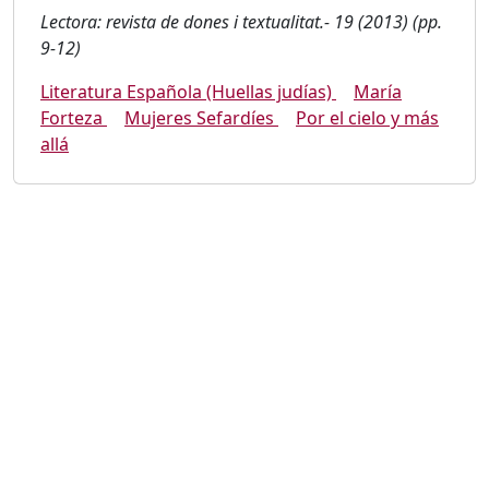
Lectora: revista de dones i textualitat.- 19 (2013) (pp.
9-12)
Literatura Española (Huellas judías)
María
Forteza
Mujeres Sefardíes
Por el cielo y más
allá