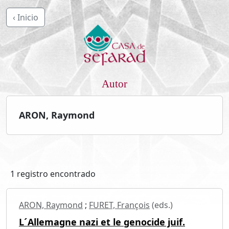
‹ Inicio
Autor
ARON, Raymond
1 registro encontrado
ARON, Raymond
;
FURET, François
(eds.)
L´Allemagne nazi et le genocide juif.