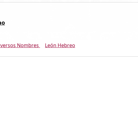
ao
nversos Nombres
León Hebreo