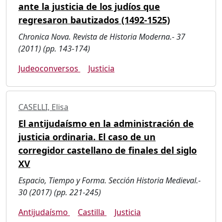
ante la justicia de los judíos que
regresaron bautizados (1492-1525)
Chronica Nova. Revista de Historia Moderna.- 37
(2011) (pp. 143-174)
Judeoconversos
Justicia
CASELLI, Elisa
El antijudaísmo en la administración de
justicia ordinaria. El caso de un
corregidor castellano de finales del siglo
XV
Espacio, Tiempo y Forma. Sección Historia Medieval.-
30 (2017) (pp. 221-245)
Antijudaísmo
Castilla
Justicia