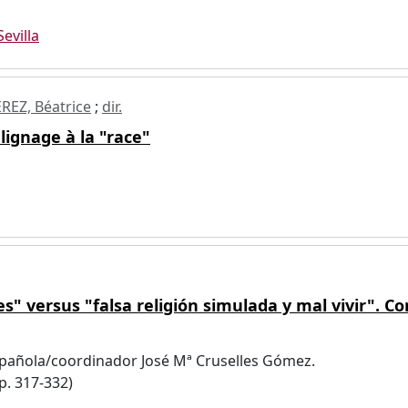
Sevilla
REZ, Béatrice
;
dir.
lignage à la "race"
s" versus "falsa religión simulada y mal vivir". Con
 española/coordinador José Mª Cruselles Gómez.
p. 317-332)