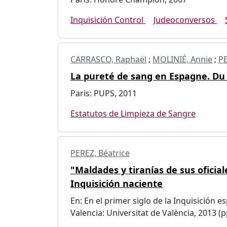
Inquisición Control
Judeoconversos
CARRASCO, Raphaël
;
MOLINIÉ, Annie
;
PE
La pureté de sang en Espagne. Du 
Paris: PUPS, 2011
Estatutos de Limpieza de Sangre
PEREZ, Béatrice
"Maldades y tiranías de sus oficiale
Inquisición naciente
En: En el primer siglo de la Inquisición
Valencia: Universitat de València, 2013 (p