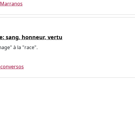
 Marranos
e: sang, honneur, vertu
age" à la "race".
oconversos