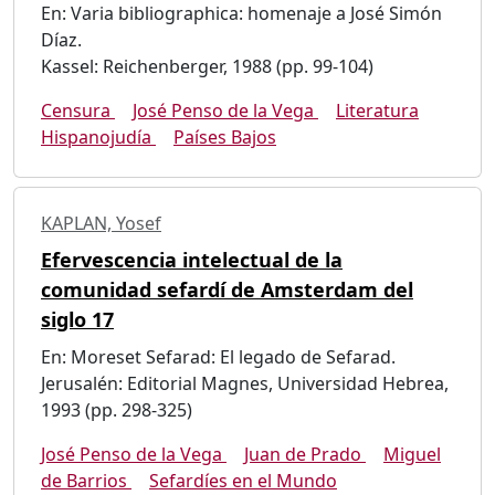
En: Varia bibliographica: homenaje a José Simón
Díaz.
Kassel: Reichenberger, 1988 (pp. 99-104)
Censura
José Penso de la Vega
Literatura
Hispanojudía
Países Bajos
KAPLAN, Yosef
Efervescencia intelectual de la
comunidad sefardí de Amsterdam del
siglo 17
En: Moreset Sefarad: El legado de Sefarad.
Jerusalén: Editorial Magnes, Universidad Hebrea,
1993 (pp. 298-325)
José Penso de la Vega
Juan de Prado
Miguel
de Barrios
Sefardíes en el Mundo