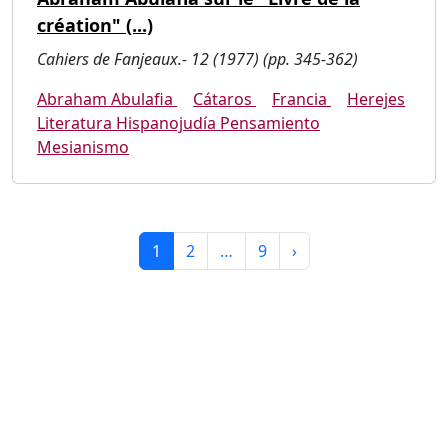
création" (...)
Cahiers de Fanjeaux.- 12 (1977) (pp. 345-362)
Abraham Abulafia
Cátaros
Francia
Herejes
Literatura Hispanojudía Pensamiento
Mesianismo
1
2
…
9
›