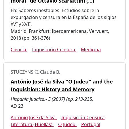
moral" de Ottavio Scarlattini (...)
En: Saberes inestables. Estudios sobre la
expurgación y censura en la España de los siglos
XVI y XVII.
Madrid, Frankfurt: Iberoamericana, Vervuert,
2018 (pp. 361-376)
Ciencia
Inquisición Censura
Medicina
STUCZYNSKI, Claude B.
António José da Silva "O Judeu" and the
Inquisition: History and Memory
Hispania Judaica.- 5 (2007) (pp. 213-235)
AD 23
Antonio José da Silva
Inquisición Censura
Literatura (Huellas)
O Judeu
Portugal