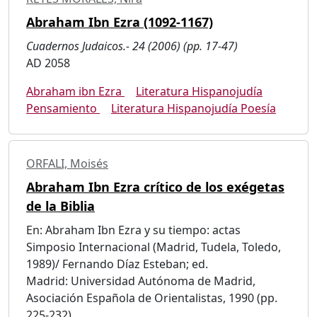
Abraham Ibn Ezra (1092-1167)
Cuadernos Judaicos.- 24 (2006) (pp. 17-47)
AD 2058
Abraham ibn Ezra
Literatura Hispanojudía
Pensamiento
Literatura Hispanojudía Poesía
ORFALI, Moisés
Abraham Ibn Ezra crítico de los exégetas
de la Biblia
En: Abraham Ibn Ezra y su tiempo: actas
Simposio Internacional (Madrid, Tudela, Toledo,
1989)/ Fernando Díaz Esteban; ed.
Madrid: Universidad Autónoma de Madrid,
Asociación Española de Orientalistas, 1990 (pp.
225-232)