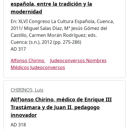
española, entre la tradición y la
modernidad
En: XLVI Congreso La Cultura Española, Cuenca,
2011/ Miguel Salas Díaz, Mª Jesús Gómez del
Castillo, Carmen Morán Rodríguez; eds.
Cuenca: (s.n.), 2012 (pp. 275-286)
AD 317
Alfonso Chirino
Judeoconversos Nombres
Médicos Judeoconversos
CHIRINOS, Luis
Al(f)onso Chirino, médico de Enrique III
Trastámara y de Juan II, pedagogo
innovador
AD 318