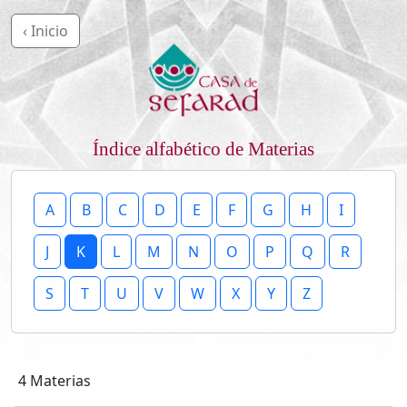
‹ Inicio
Índice alfabético de Materias
A
B
C
D
E
F
G
H
I
J
K
L
M
N
O
P
Q
R
S
T
U
V
W
X
Y
Z
4 Materias