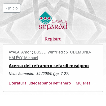
‹ Inicio
Registro
AYALA, Amor
;
BUSSE, Winfried
;
STUDEMUND-
HALÉVY, Michael
Acerca del refranero sefardí misógino
Neue Romania.- 34 (2005) (pp. 7-27)
Literatura Judeoespañol Refranero
Mujeres