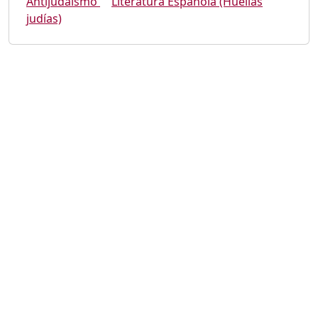
Antijudaísmo
Literatura Española (Huellas
judías)