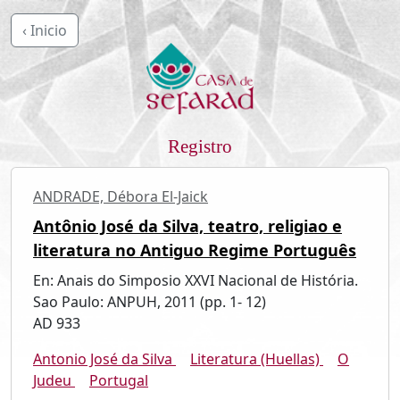
‹ Inicio
Registro
ANDRADE, Débora El-Jaick
Antônio José da Silva, teatro, religiao e
literatura no Antiguo Regime Português
En: Anais do Simposio XXVI Nacional de História.
Sao Paulo: ANPUH, 2011 (pp. 1- 12)
AD 933
Antonio José da Silva
Literatura (Huellas)
O
Judeu
Portugal