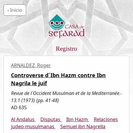
‹ Inicio
Registro
ARNALDEZ, Roger
Controverse d´Ibn Hazm contre Ibn
Nagrila le juif
Revue de l´Occident Musulman et de la Mediterranée.-
13.1 (1973) (pp. 41-48)
AD 635
Al Andalus
Disputas
Ibn Hazm
Relaciones
judeo-musulmanas
Semuel ibn Nagrella