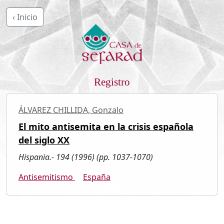
‹ Inicio
Registro
ÁLVAREZ CHILLIDA, Gonzalo
El mito antisemita en la crisis española
del siglo XX
Hispania.- 194 (1996) (pp. 1037-1070)
Antisemitismo
España