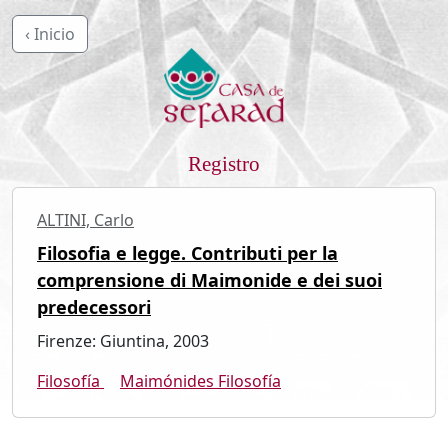
‹ Inicio
Registro
ALTINI, Carlo
Filosofia e legge. Contributi per la
comprensione di Maimonide e dei suoi
predecessori
Firenze: Giuntina, 2003
Filosofía
Maimónides Filosofía