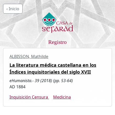
‹ Inicio
Registro
ALBISSON, Mathilde
La literatura médica castellana en los
Índices inquisitoriales del siglo XVII
eHumanista.- 39 (2018) (pp. 53-64)
AD 1884
Inquisición Censura
Medicina