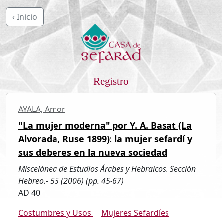
‹ Inicio
Registro
AYALA, Amor
"La mujer moderna" por Y. A. Basat (La
Alvorada, Ruse 1899): la mujer sefardí y
sus deberes en la nueva sociedad
Miscelánea de Estudios Árabes y Hebraicos. Sección
Hebreo.- 55 (2006) (pp. 45-67)
AD 40
Costumbres y Usos
Mujeres Sefardíes