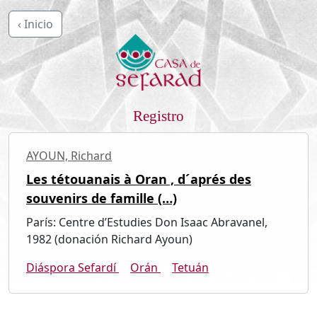
‹ Inicio
Registro
AYOUN, Richard
Les tétouanais à Oran , d´aprés des
souvenirs de famille (…)
París: Centre d’Estudies Don Isaac Abravanel,
1982 (donación Richard Ayoun)
Diáspora Sefardí
Orán
Tetuán