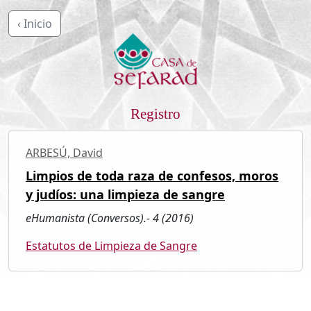
‹ Inicio
Registro
ARBESÚ, David
Limpios de toda raza de confesos, moros
y judíos: una limpieza de sangre
eHumanista (Conversos).- 4 (2016)
Estatutos de Limpieza de Sangre