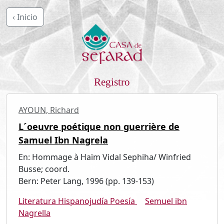
‹ Inicio
Registro
AYOUN, Richard
L´oeuvre poétique non guerrière de
Samuel Ibn Nagrela
En: Hommage à Haïm Vidal Sephiha/ Winfried
Busse; coord.
Bern: Peter Lang, 1996 (pp. 139-153)
Literatura Hispanojudía Poesía
Semuel ibn
Nagrella