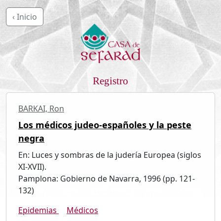
‹ Inicio
Registro
BARKAI, Ron
Los médicos judeo-españoles y la peste
negra
En: Luces y sombras de la judería Europea (siglos
XI-XVII).
Pamplona: Gobierno de Navarra, 1996 (pp. 121-
132)
Epidemias
Médicos