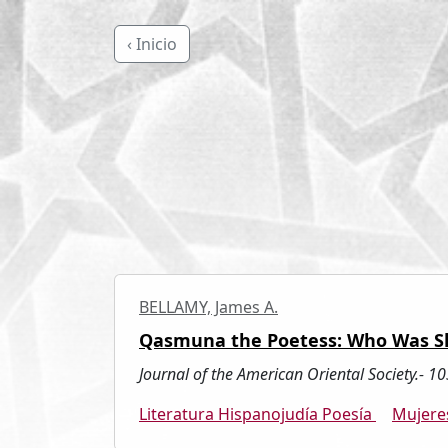
‹ Inicio
BELLAMY, James A.
Qasmuna the Poetess: Who Was S
Journal of the American Oriental Society.- 1
Literatura Hispanojudía Poesía
Mujere