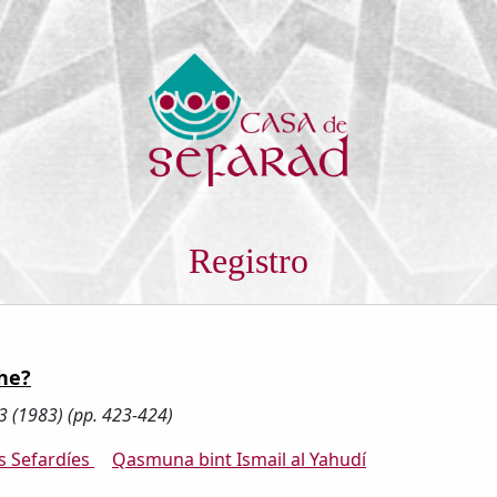
Registro
he?
03 (1983) (pp. 423-424)
s Sefardíes
Qasmuna bint Ismail al Yahudí