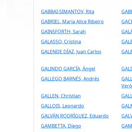
GABBAI-SIMANTOV, Rita
GABB
GABRIEL, Maria Alice Ribeiro
GAC
GAINSFORTH, Sarah
GALÁ
GALASSO, Cristina
GALB
GALENDE DÍAZ, Juan Carlos
GALE
GALINDO GARCÍA, Ángel
GALI
GALLEGO BARNÉS, Andrés
GAL
Veró
GALLEN, Christian
GAL
GALLOIS, Leonardo
GAL
GALVÁN RODRÍGUEZ, Eduardo
GALV
GAMBETTA, Diego
GAMB