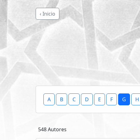
‹ Inicio
A
B
C
D
E
F
G
H
548 Autores