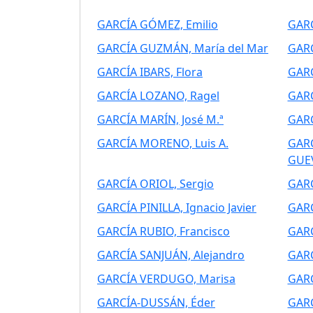
GARCÍA GÓMEZ, Emilio
GARC
GARCÍA GUZMÁN, María del Mar
GARC
GARCÍA IBARS, Flora
GARC
GARCÍA LOZANO, Ragel
GARC
GARCÍA MARÍN, José M.ª
GARC
GARCÍA MORENO, Luis A.
GARC
GUEV
GARCÍA ORIOL, Sergio
GARC
GARCÍA PINILLA, Ignacio Javier
GARC
GARCÍA RUBIO, Francisco
GARC
GARCÍA SANJUÁN, Alejandro
GARC
GARCÍA VERDUGO, Marisa
GARC
GARCÍA-DUSSÁN, Éder
GARC