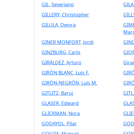
GIL, Severiano
GILA
GILLERY, Christopher
GILL
GILULA, Dwora
GIMÉ
Mar
GINER MONFORT, Jordi
GINI
GINZBURG, Carlo
GIOR
GIRÁLDEZ, Arturo
Gira
GIRÓN BLANC, Luis F.
GIRÓ
GIRÓN-NEGRÓN, Luis M.
GIRÓ
GITLITZ, Baruj
GITL
GLASER, Edward
GLAS
GLICKMAN, Nora
GLIE
GODAYOL, Pilar
GODÍ
GOGOS, Manuel
GOIC