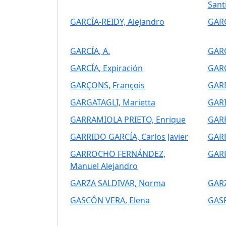
Sant
GARCÍA-REIDY, Alejandro
GARC
GARCÍA, A.
GARC
GARCÍA, Expiración
GARC
GARÇONS, François
GARD
GARGATAGLI, Marietta
GARI
GARRAMIOLA PRIETO, Enrique
GARR
GARRIDO GARCÍA, Carlos Javier
GARR
GARROCHO FERNÁNDEZ,
GARR
Manuel Alejandro
GARZA SALDIVAR, Norma
GARZ
GASCÓN VERA, Elena
GASP