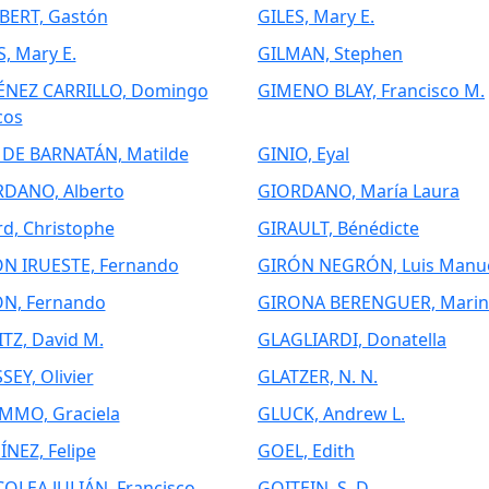
BERT, Gastón
GILES, Mary E.
S, Mary E.
GILMAN, Stephen
NEZ CARRILLO, Domingo
GIMENO BLAY, Francisco M.
cos
 DE BARNATÁN, Matilde
GINIO, Eyal
DANO, Alberto
GIORDANO, María Laura
rd, Christophe
GIRAULT, Bénédicte
N IRUESTE, Fernando
GIRÓN NEGRÓN, Luis Manu
N, Fernando
GIRONA BERENGUER, Marin
ITZ, David M.
GLAGLIARDI, Donatella
SEY, Olivier
GLATZER, N. N.
MMO, Graciela
GLUCK, Andrew L.
NEZ, Felipe
GOEL, Edith
OLEA JULIÁN, Francisco
GOITEIN, S. D.