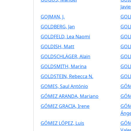
Javie
GOJMAN, J.
GOLD
GOLDBERG, Jan
GOLD
GOLDFELD, Lea Naomi
GOLD
GOLDISH, Matt
GOLD
GOLDSCHLÄGER, Alain
GOLD
GOLDSMITH, Marina
GOLD
GOLDSTEIN, Rebecca N.
GOL
GOMES, Saul António
GÓME
GÓMEZ ARANDA, Mariano
GÓME
GÓMEZ GRACIA, Irene
GÓM
Ánge
GÓMEZ LÓPEZ, Luis
GÓM
Vale