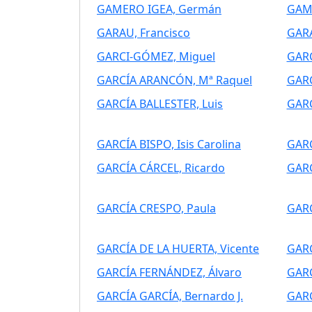
GAMERO IGEA, Germán
GAMP
GARAU, Francisco
GARA
GARCI-GÓMEZ, Miguel
GARC
GARCÍA ARANCÓN, Mª Raquel
GARC
GARCÍA BALLESTER, Luis
GARC
GARCÍA BISPO, Isis Carolina
GARC
GARCÍA CÁRCEL, Ricardo
GARC
GARCÍA CRESPO, Paula
GARC
GARCÍA DE LA HUERTA, Vicente
GARC
GARCÍA FERNÁNDEZ, Álvaro
GARC
GARCÍA GARCÍA, Bernardo J.
GARC