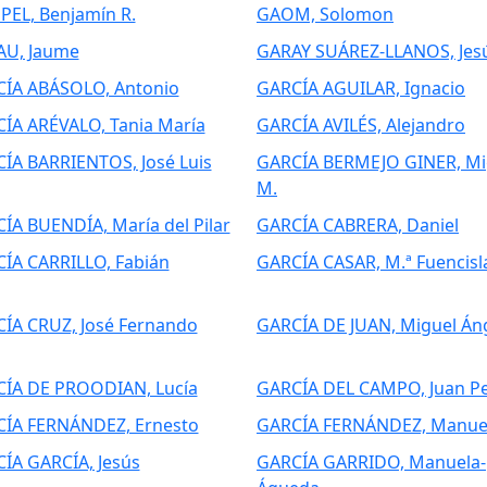
EL, Benjamín R.
GAOM, Solomon
U, Jaume
GARAY SUÁREZ-LLANOS, Jes
ÍA ABÁSOLO, Antonio
GARCÍA AGUILAR, Ignacio
ÍA ARÉVALO, Tania María
GARCÍA AVILÉS, Alejandro
ÍA BARRIENTOS, José Luis
GARCÍA BERMEJO GINER, Mi
M.
ÍA BUENDÍA, María del Pilar
GARCÍA CABRERA, Daniel
ÍA CARRILLO, Fabián
GARCÍA CASAR, M.ª Fuencisl
ÍA CRUZ, José Fernando
GARCÍA DE JUAN, Miguel Án
ÍA DE PROODIAN, Lucía
GARCÍA DEL CAMPO, Juan P
ÍA FERNÁNDEZ, Ernesto
GARCÍA FERNÁNDEZ, Manue
ÍA GARCÍA, Jesús
GARCÍA GARRIDO, Manuela-