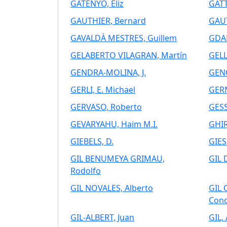
GATENYO, Eliz
GATT
GAUTHIER, Bernard
GAUT
GAVALDÀ MESTRES, Guillem
GDAL
GELABERTO VILAGRAN, Martín
GELL
GENDRA-MOLINA, J.
GENO
GERLI, E. Michael
GERM
GERVASO, Roberto
GESS
GEVARYAHU, Haim M.I.
GHIR
GIEBELS, D.
GIES
GIL BENUMEYA GRIMAU,
GIL 
Rodolfo
GIL NOVALES, Alberto
GIL 
Conc
GIL-ALBERT, Juan
GIL,