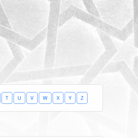
T
U
V
W
X
Y
Z