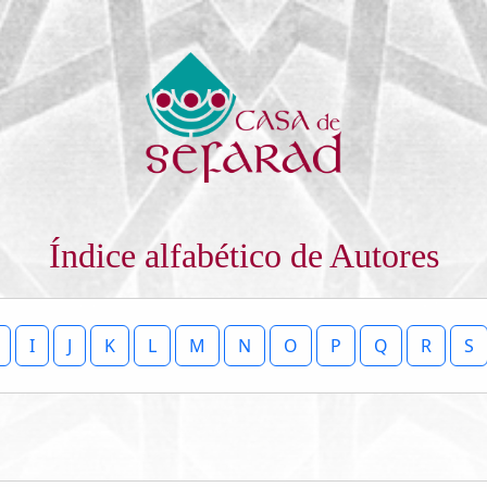
Índice alfabético de Autores
I
J
K
L
M
N
O
P
Q
R
S