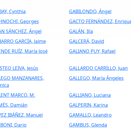
AY, Cynthia
GABILONDO, Ángel
HNOCHI, Georges
GACTO FERNÁNDEZ, Enriqu
N SÁNCHEZ, Ángel
GALÁN, Ilía
ARRO GARCÍA, Jaime
GALCERÁ, David
NDE RUÍZ, María José
GALIANO PUY, Rafael
STEO LEIVA, Jesús
GALLARDO CARRILLO, Juan
LEGO MANZANARES,
GALLEGO, María Ángeles
nica
LENT MARCO, M.
GALLIANO, Luciana
MÉS, Damián
GALPERIN, Karina
EZ IBÁÑEZ, Manuel
GAMALLO, Leandro
ONI, Dario
GAMBUS, Glenda