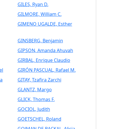
GILES, Ryan D.
GILMORE, William C.
GIMENO UGALDE, Esther
GINSBERG, Benjamin
GIPSON, Amanda Ahuvah
GIRBAL, Enrique Claudio
el
GIRÓN PASCUAL, Rafael M.
a
GITAY, Tzafira Zarchi
GLANTZ, Margo
GLICK, Thomas F.
GOCIOL, Judith
GOETSCHEL, Roland
GOJMAN DE BACKAL, Alicia