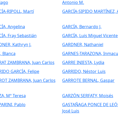
iago
Antonio M.
ÍA-RIPOLL, Martí
GARCÍA-SIPIDO MARTÍNEZ, 
ÍA, Angelina
GARCÍA, Bernardo J.
ÍA, Fray Sebastián
GARCÍA, Luis Miguel Vicente
NER, Kathryn J.
GARDNER, Nathaniel
, Blanca
GARNES-TARAZONA, Inmacu
AT ZAMBRANA, Juan Carlos
GARRE INIESTA, Lydia
IDO GARCÍA, Felipe
GARRIDO, Néstor Luis
OT ZAMBRANA, Juan Carlos
GARROTE BERNAL, Gaspar
A, Mª Teresa
GARZÓN SERFATY, Moisés
ARINI, Pablo
GASTAÑAGA PONCE DE LEÓ
José Luis