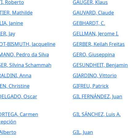
I, Roberto
GAUGER, Klaus
IER, Mathilde
GAUVARD, Claude
IA, Janine
GEBHARDT, C.
ER, Jay
GELLMAN, Jerome I.
T-BISMUTH, Jacqueline
GERBER, Keilah Freitas
ANO, Pedro da Silva
GERO, Giuseppina
ER, Silvina Schammah
GESUNDHEIT, Benjamin
ALDINI, Anna
GIARDINO, Vittorio
EN, Christine
GIFREU, Patrick
DELGADO, Oscar
GIL FERNÁNDEZ, Juan
ORTEGA, Carmen
GIL SÁNCHEZ, Luis A.
epción
 Alberto
GIL, Juan