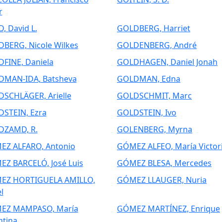
r
, David L.
GOLDBERG, Harriet
BERG, Nicole Wilkes
GOLDENBERG, André
FINE, Daniela
GOLDHAGEN, Daniel Jonah
MAN-IDA, Batsheva
GOLDMAN, Edna
SCHLÄGER, Arielle
GOLDSCHMIT, Marc
STEIN, Ezra
GOLDSTEIN, Ivo
DZAMD, R.
GOLENBERG, Myrna
Z ALFARO, Antonio
GÓMEZ ALFEO, María Victor
Z BARCELÓ, José Luis
GÓMEZ BLESA, Mercedes
EZ HORTIGUELA AMILLO,
GÓMEZ LLAUGER, Nuria
l
EZ MAMPASO, María
GÓMEZ MARTÍNEZ, Enrique
ntina