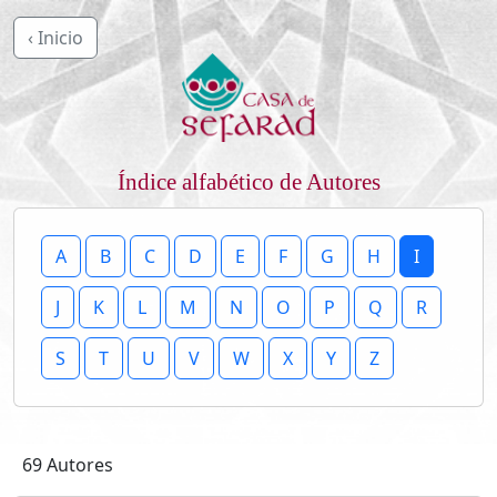
‹ Inicio
Índice alfabético de Autores
A
B
C
D
E
F
G
H
I
J
K
L
M
N
O
P
Q
R
S
T
U
V
W
X
Y
Z
69 Autores