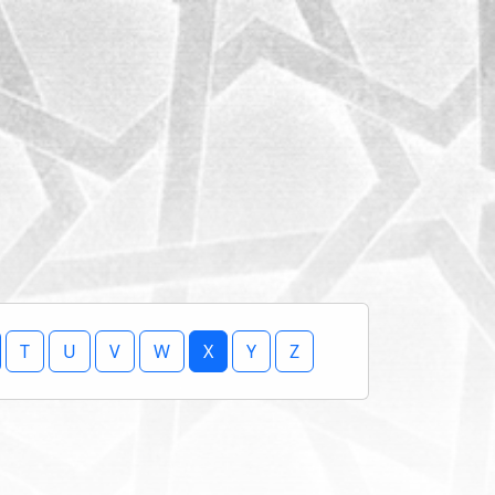
T
U
V
W
X
Y
Z