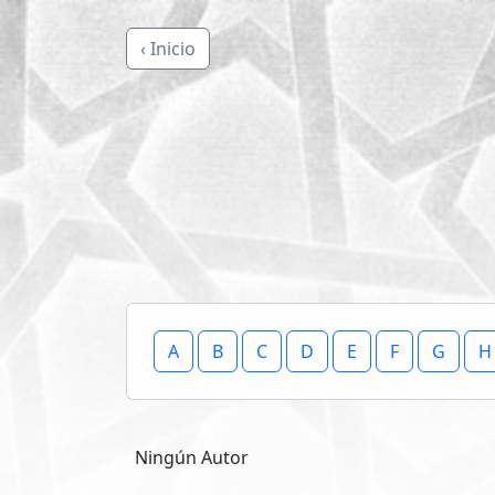
‹ Inicio
A
B
C
D
E
F
G
H
Ningún Autor