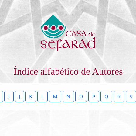
Índice alfabético de Autores
I
J
K
L
M
N
O
P
Q
R
S