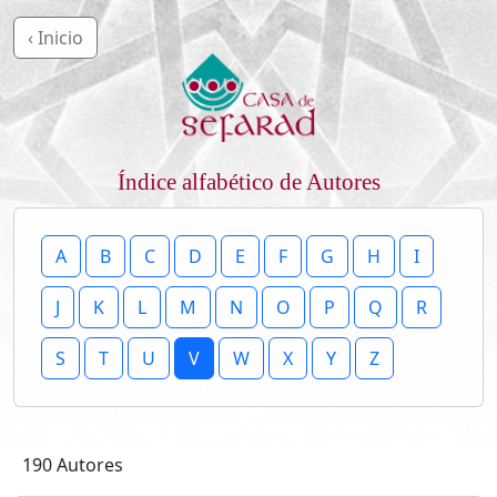
‹ Inicio
Índice alfabético de Autores
A
B
C
D
E
F
G
H
I
J
K
L
M
N
O
P
Q
R
S
T
U
V
W
X
Y
Z
190 Autores