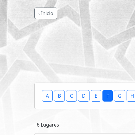
‹ Inicio
A
B
C
D
E
F
G
H
6 Lugares