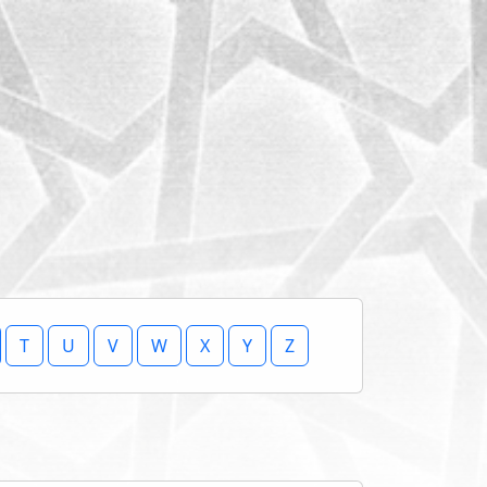
T
U
V
W
X
Y
Z