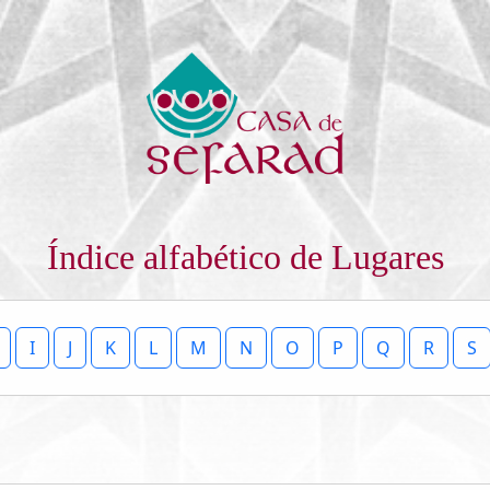
Índice alfabético de Lugares
I
J
K
L
M
N
O
P
Q
R
S