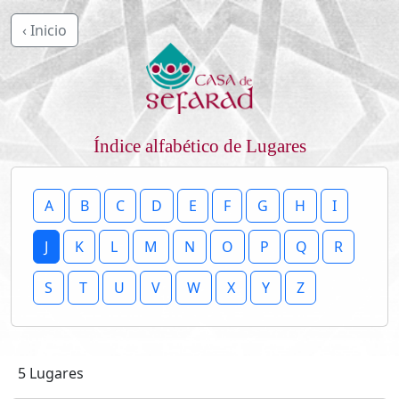
‹ Inicio
Índice alfabético de Lugares
A
B
C
D
E
F
G
H
I
J
K
L
M
N
O
P
Q
R
S
T
U
V
W
X
Y
Z
5 Lugares