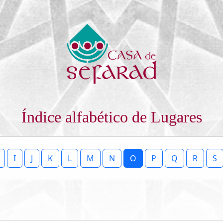
Índice alfabético de Lugares
I
J
K
L
M
N
O
P
Q
R
S