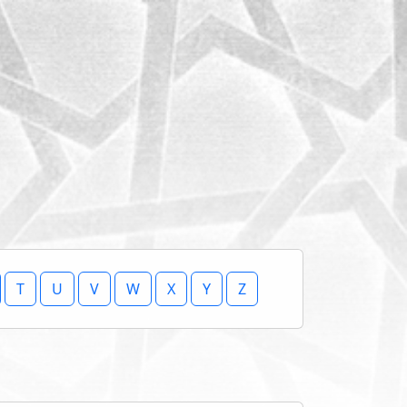
T
U
V
W
X
Y
Z