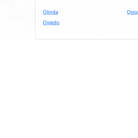
Olinda
Opo
Oviedo