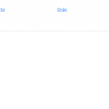
rto
Orán