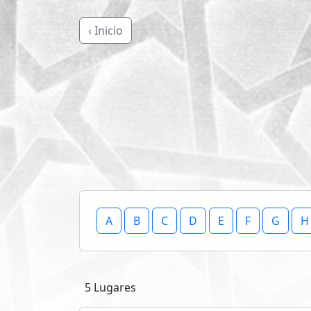
‹ Inicio
A
B
C
D
E
F
G
H
5 Lugares