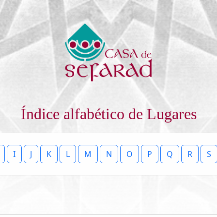
Índice alfabético de Lugares
I
J
K
L
M
N
O
P
Q
R
S