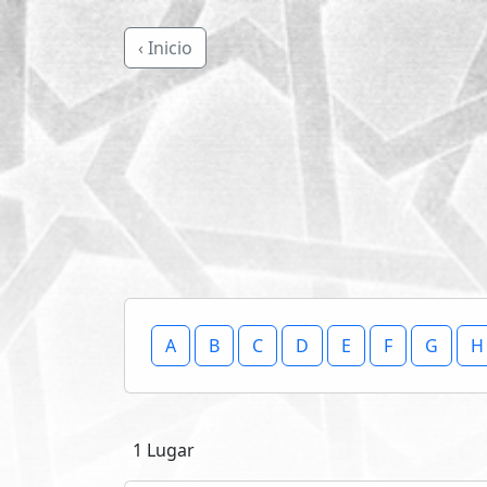
‹ Inicio
A
B
C
D
E
F
G
H
1 Lugar