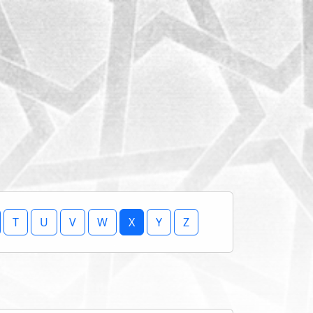
T
U
V
W
X
Y
Z